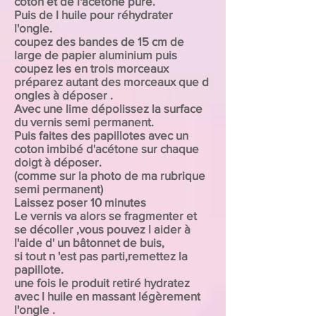
coton et de l'acétone pure.
Puis de l huile pour réhydrater
l'ongle.
coupez des bandes de 15 cm de
large de papier aluminium puis
coupez les en trois morceaux
préparez autant des morceaux que d
ongles à déposer .
Avec une lime dépolissez la surface
du vernis semi permanent.
Puis faites des papillotes avec un
coton imbibé d'acétone sur chaque
doigt à déposer.
(comme sur la photo de ma rubrique
semi permanent)
Laissez poser 1
0 minutes
Le vernis va alors se fragmenter et
se décoller ,vous pouvez l aider à
l'aide d' un bâtonnet de buis,
si tout n 'est pas parti,remettez la
papillote.
une fois le produit retiré hydratez
avec l huile en massant légèrement
l'ongle .